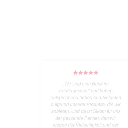
im
"Die Funktionalität der Software ist
ben
beeindruckend und sehr
volumen
umfassend. Wir schätzen die
die wir
nahtlose Integration mit anderen
für uns
Systemen und die
n wir
Anpassungsfähigkeit für unsere
nd der
individuellen Anforderungen."