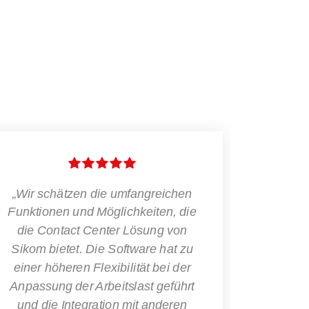
"Die Sikom Contact Center
„Sikom
Software ist sehr intuitiv und
Augen
einfach zu bedienen. Die Lösung
zusa
passt sich unseren spezifischen
entwick
Bedürfnissen perfekt an und dank
setzen 
der umfassenden Berichte und
Omnich
Analysen können wir unsere
Kontak