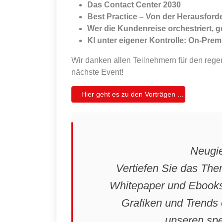
Das Contact Center 2030
Best Practice – Von der Herausfor
Wer die Kundenreise orchestriert, g
KI unter eigener Kontrolle: On-Prem
Wir danken allen Teilnehmern für den rege
nächste Event!
Hier geht es zu den Vorträgen ...
Neugie
Vertiefen Sie das The
Whitepaper und Ebooks i
Grafiken und Trends 
unseren spe