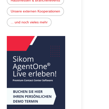
Hausmessen & Branchenevents
Unsere externen Kooperationen
... und noch vieles mehr