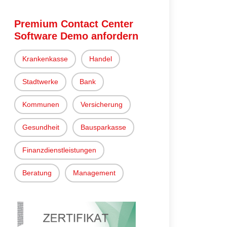
Premium Contact Center
Software Demo anfordern
Krankenkasse
Handel
Stadtwerke
Bank
Kommunen
Versicherung
Gesundheit
Bausparkasse
Finanzdienstleistungen
Beratung
Management