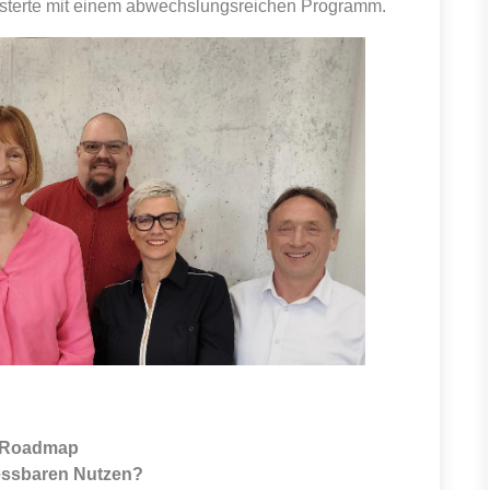
eisterte mit einem abwechslungsreichen Programm.
m Roadmap
essbaren Nutzen?