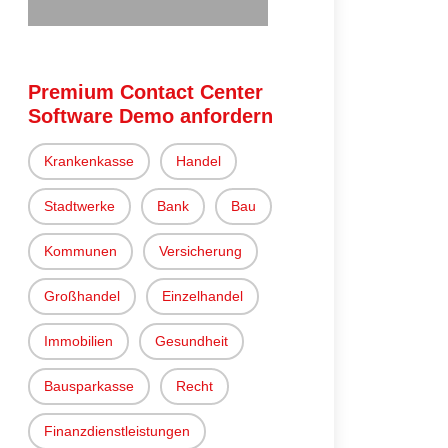
Premium Contact Center
Software Demo anfordern
Krankenkasse
Handel
Stadtwerke
Bank
Bau
Kommunen
Versicherung
Großhandel
Einzelhandel
Immobilien
Gesundheit
Bausparkasse
Recht
Finanzdienstleistungen